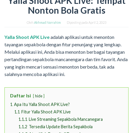
Yalla Shoot APK Live: Tempat
Nonton Bola Gratis
Oleh
Akhmad Norrahim
Diposting pada
April 2, 2023
Yalla Shoot APK Live
adalah aplikasi untuk menonton
tayangan sepakbola dengan fitur penunjang yang lengkap.
Melalui aplikasi ini, Anda bisa menonton berbagai tayangan
pertandingan sepakbola mancanengara dan tim favorit. Anda
yang ingin mencari sensasi menonton berbeda, tak ada
salahnya mencoba aplikasi ini.
Daftar Isi
hide
1
Apa Itu Yalla Shoot APK Live?
1.1
Fitur Yalla Shoot APK Live
1.1.1
Live Streaming Sepakbola Mancanegara
1.1.2
Tersedia Update Berita Sepakbola