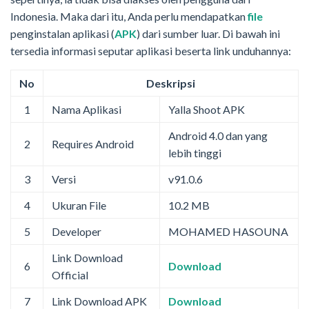
Indonesia. Maka dari itu, Anda perlu mendapatkan
file
penginstalan aplikasi (
APK
) dari sumber luar. Di bawah ini
tersedia informasi seputar aplikasi beserta link unduhannya:
No
Deskripsi
1
Nama Aplikasi
Yalla Shoot APK
Android 4.0 dan yang
2
Requires Android
lebih tinggi
3
Versi
v91.0.6
4
Ukuran File
10.2 MB
5
Developer
MOHAMED HASOUNA
Link Download
6
Download
Official
7
Link Download APK
Download