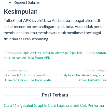
Request Saluran
Kesimpulan
Yalla Shoot APK Live ini bisa Anda coba sebagai alternatif
solusi menonton pertandingan sepak bola. Anda tidak perlu
membuat akun atau membayar untuk menikmati berbagai
fitur dan saluran streaming.
Posting pada
apk
,
Aplikasi
,
hiburan
,
olahraga
,
Tips Trik
Ditag
nonton
bola
,
streaming
,
Yalla Shoot APK
Navigasi
Pos sebelumnya
Pos berikutnya
iDomino APK Topbos.com Mod
8 Aplikasi Penghasil Uang 2023
pos
Unlimited Chip RP Terbaru Gratis
Aman Terbukti Cair
Post Terbaru
Cara Mengetahui Graphic Card Laptop untuk Cek Performa