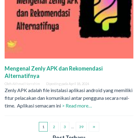
Mengenal Zenly APK dan Rekomendasi
Alternatifnya
Oleh
Akhmad Norrahim
Diposting pada
April 18, 2024
Zenly APK adalah file instalasi aplikasi android yang memiliki
fitur pelacakan dan komunikasi antar pengguna secara real-
time. Aplikasi semacam ini
> Read more…
1
2
3
…
39
Post Terbaru