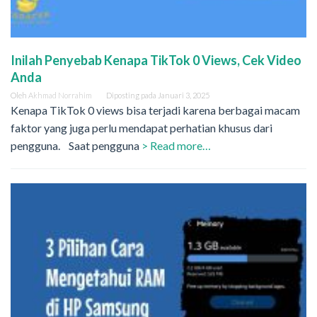
Inilah Penyebab Kenapa TikTok 0 Views, Cek Video
Anda
Oleh
Akhmad Norrahim
Diposting pada
Januari 3, 2025
Kenapa TikTok 0 views bisa terjadi karena berbagai macam
faktor yang juga perlu mendapat perhatian khusus dari
pengguna. Saat pengguna
> Read more…