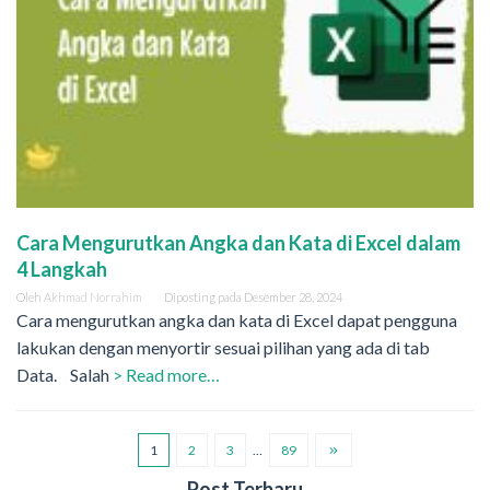
Cara Mengurutkan Angka dan Kata di Excel dalam
4 Langkah
Oleh
Akhmad Norrahim
Diposting pada
Desember 28, 2024
Cara mengurutkan angka dan kata di Excel dapat pengguna
lakukan dengan menyortir sesuai pilihan yang ada di tab
Data. Salah
> Read more…
1
2
3
…
89
Post Terbaru