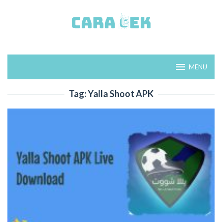
Loncat
ke
konten
MENU
Tag:
Yalla Shoot APK