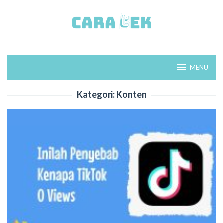
Loncat
ke
konten
MENU
Kategori:
Konten