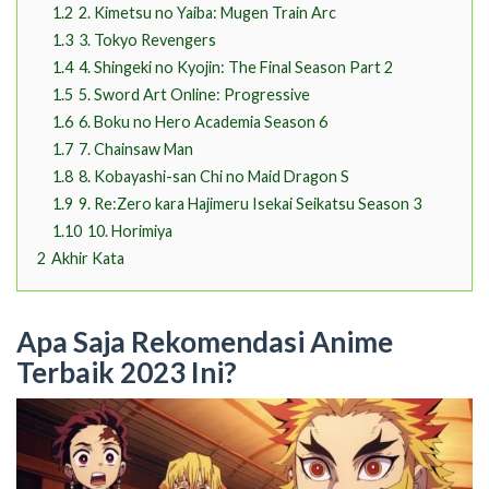
1.2
2. Kimetsu no Yaiba: Mugen Train Arc
1.3
3. Tokyo Revengers
1.4
4. Shingeki no Kyojin: The Final Season Part 2
1.5
5. Sword Art Online: Progressive
1.6
6. Boku no Hero Academia Season 6
1.7
7. Chainsaw Man
1.8
8. Kobayashi-san Chi no Maid Dragon S
1.9
9. Re:Zero kara Hajimeru Isekai Seikatsu Season 3
1.10
10. Horimiya
2
Akhir Kata
Apa Saja Rekomendasi Anime
Terbaik 2023 Ini?