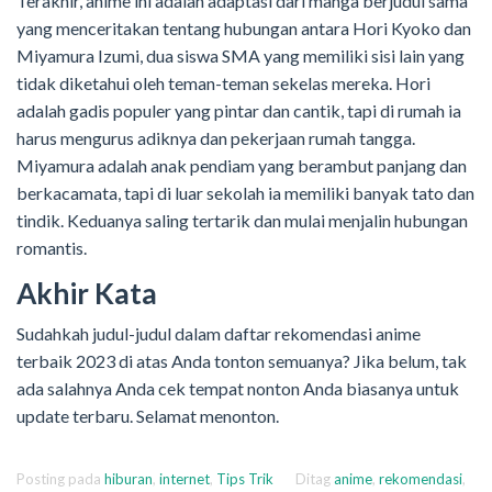
Terakhir, anime ini adalah adaptasi dari manga berjudul sama
yang menceritakan tentang hubungan antara Hori Kyoko dan
Miyamura Izumi, dua siswa SMA yang memiliki sisi lain yang
tidak diketahui oleh teman-teman sekelas mereka. Hori
adalah gadis populer yang pintar dan cantik, tapi di rumah ia
harus mengurus adiknya dan pekerjaan rumah tangga.
Miyamura adalah anak pendiam yang berambut panjang dan
berkacamata, tapi di luar sekolah ia memiliki banyak tato dan
tindik. Keduanya saling tertarik dan mulai menjalin hubungan
romantis.
Akhir Kata
Sudahkah judul-judul dalam daftar rekomendasi anime
terbaik 2023 di atas Anda tonton semuanya? Jika belum, tak
ada salahnya Anda cek tempat nonton Anda biasanya untuk
update terbaru. Selamat menonton.
Posting pada
hiburan
,
internet
,
Tips Trik
Ditag
anime
,
rekomendasi
,