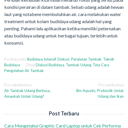
kondisi perairan di dalam tambak. Sebab udang adalah hewan
laut yang notabene membutuhkan air, cara melakukan water
treatment untuk kolam budidaya udang adalah hal yang
penting. Pahami lalu aplikasikan ketika memiliki peternakan
atau budidaya udang untuk berbagai tujuan, terlebih untuk
konsumsi.
Posting pada
Budidaya Intensif
,
Diskusi
,
Peralatan Tambak
,
Teknik
Budidaya
Ditag
Diskusi Budidaya
,
Tambak Udang
,
Tata Cara
Pengolahan Air Tambak
Navigasi
Pos sebelumnya
Pos berikutnya
Air Tambak Udang Berbusa,
Bio Aquatic, Probiotik Untuk
pos
Amankah Untuk Udang?
Udang dan Ikan
Post Terbaru
Cara Mengetahui Graphic Card Laptop untuk Cek Performa