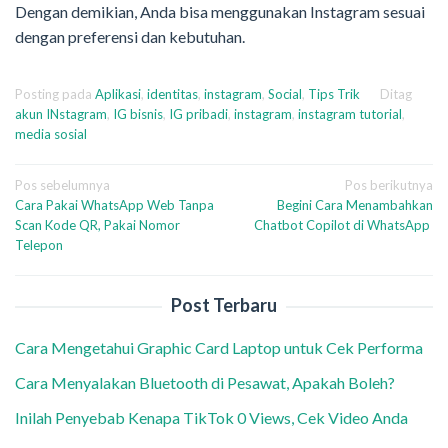
Dengan demikian, Anda bisa menggunakan Instagram sesuai
dengan preferensi dan kebutuhan.
Posting pada
Aplikasi
,
identitas
,
instagram
,
Social
,
Tips Trik
Ditag
akun INstagram
,
IG bisnis
,
IG pribadi
,
instagram
,
instagram tutorial
,
media sosial
Navigasi
Pos sebelumnya
Pos berikutnya
Cara Pakai WhatsApp Web Tanpa
Begini Cara Menambahkan
pos
Scan Kode QR, Pakai Nomor
Chatbot Copilot di WhatsApp
Telepon
Post Terbaru
Cara Mengetahui Graphic Card Laptop untuk Cek Performa
Cara Menyalakan Bluetooth di Pesawat, Apakah Boleh?
Inilah Penyebab Kenapa TikTok 0 Views, Cek Video Anda