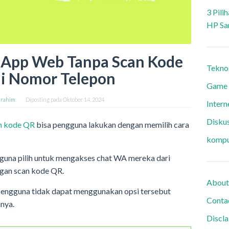
3 Pili
HP Sa
sApp Web Tanpa Scan Kode
Tekno
ai Nomor Telepon
Game
rahim
Diposting pada
Oktober 14, 2024
Intern
Diskus
n kode QR
bisa pengguna lakukan dengan memilih cara
kompu
guna pilih untuk mengakses chat WA mereka dari
ngan scan kode QR.
About
 pengguna tidak dapat menggunakan opsi tersebut
Conta
nnya.
Discl