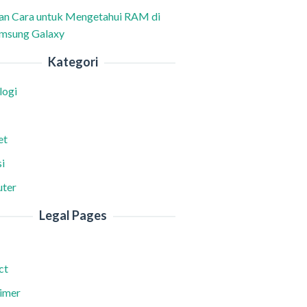
han Cara untuk Mengetahui RAM di
msung Galaxy
Kategori
logi
et
i
ter
Legal Pages
ct
aimer