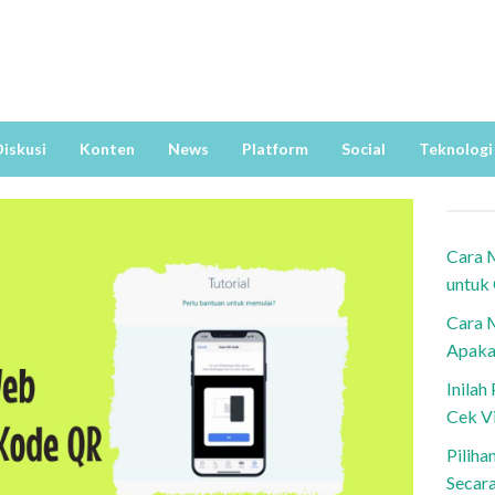
iskusi
Konten
News
Platform
Social
Teknologi
Cara 
untuk
Cara 
Apaka
Inila
Cek V
Piliha
Secar