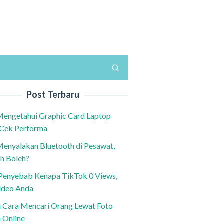
Post Terbaru
Mengetahui Graphic Card Laptop
 Cek Performa
Menyalakan Bluetooth di Pesawat,
h Boleh?
h Penyebab Kenapa TikTok 0 Views,
ideo Anda
n Cara Mencari Orang Lewat Foto
a Online