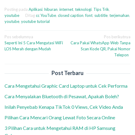
Posting pada
Aplikasi
,
hiburan
,
internet
,
teknologi
,
Tips Trik
,
youtube
Ditag
cc YouTube
,
closed caption
,
font
,
subtitle
,
terjemahan
,
youtube
,
youtube tutorial
Navigasi
Pos sebelumnya
Pos berikutnya
Seperti Ini 5 Cara Mengatasi WiFi
Cara Pakai WhatsApp Web Tanpa
pos
LOS Merah dengan Mudah
Scan Kode QR, Pakai Nomor
Telepon
Post Terbaru
Cara Mengetahui Graphic Card Laptop untuk Cek Performa
Cara Menyalakan Bluetooth di Pesawat, Apakah Boleh?
Inilah Penyebab Kenapa TikTok 0 Views, Cek Video Anda
Pilihan Cara Mencari Orang Lewat Foto Secara Online
3 Pilihan Cara untuk Mengetahui RAM di HP Samsung