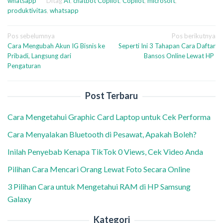
whatsapp
Ditag
AI
,
chatbot Copilot
,
Copilot
,
microsoft
,
produktivitas
,
whatsapp
Navigasi
Pos sebelumnya
Pos berikutnya
Cara Mengubah Akun IG Bisnis ke
Seperti Ini 3 Tahapan Cara Daftar
pos
Pribadi, Langsung dari
Bansos Online Lewat HP
Pengaturan
Post Terbaru
Cara Mengetahui Graphic Card Laptop untuk Cek Performa
Cara Menyalakan Bluetooth di Pesawat, Apakah Boleh?
Inilah Penyebab Kenapa TikTok 0 Views, Cek Video Anda
Pilihan Cara Mencari Orang Lewat Foto Secara Online
3 Pilihan Cara untuk Mengetahui RAM di HP Samsung
Galaxy
Kategori