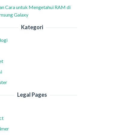
han Cara untuk Mengetahui RAM di
msung Galaxy
Kategori
logi
et
i
ter
Legal Pages
ct
aimer