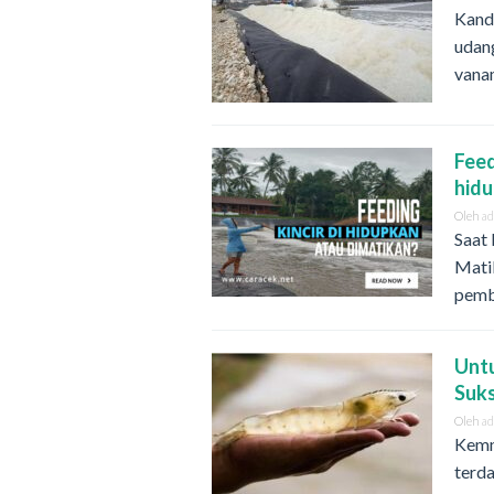
Kand
udan
vana
Feed
hidu
Oleh
a
Saat
Mati
pemba
Unt
Suk
Oleh
a
Kemn
terd