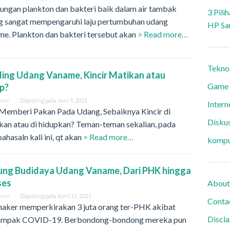
ungan plankton dan bakteri baik dalam air tambak
3 Pili
g sangat mempengaruhi laju pertumbuhan udang
HP Sa
me. Plankton dan bakteri tersebut akan
> Read more…
Tekno
ing Udang Vaname, Kincir Matikan atau
Game
p?
dmin
Diposting pada
Juni 9, 2021
Intern
 Memberi Pakan Pada Udang, Sebaiknya Kincir di
Diskus
kan atau di hidupkan? Teman-teman sekalian, pada
hasaln kali ini, qt akan
> Read more…
kompu
ung Budidaya Udang Vaname, Dari PHK hingga
ses
About
dmin
Diposting pada
April 11, 2021
Conta
aker memperkirakan 3 juta orang ter-PHK akibat
Discl
ampak COVID-19. Berbondong-bondong mereka pun