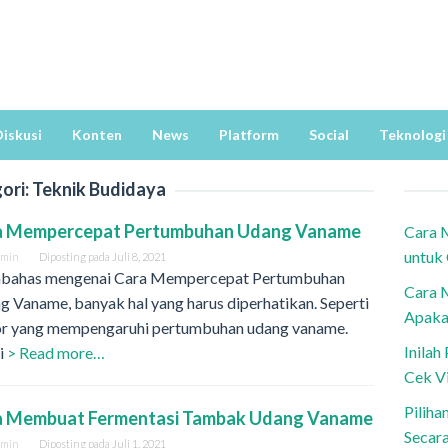
iskusi
Konten
News
Platform
Social
Teknologi
ori:
Teknik Budidaya
a Mempercepat Pertumbuhan Udang Vaname
Cara 
untuk
dmin
Diposting pada
Juli 8, 2021
ahas mengenai Cara Mempercepat Pertumbuhan
Cara 
 Vaname, banyak hal yang harus diperhatikan. Seperti
Apaka
or yang mempengaruhi pertumbuhan udang vaname.
Inila
i
> Read more…
Cek V
Piliha
a Membuat Fermentasi Tambak Udang Vaname
Secar
dmin
Diposting pada
Juli 1, 2021