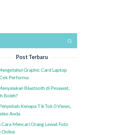
Post Terbaru
Mengetahui Graphic Card Laptop
 Cek Performa
Menyalakan Bluetooth di Pesawat,
h Boleh?
h Penyebab Kenapa TikTok 0 Views,
ideo Anda
n Cara Mencari Orang Lewat Foto
a Online