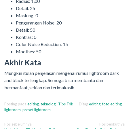
Radius: 1,00
Detail: 25
Masking: 0
Pengurangan Noise: 20
Detail: 50
Kontras: 0
Color Noise Reduction: 15
Moothes: 50
Akhir Kata
Mungkin itulah penjelasan mengenai rumus lightroom dark
and black terlengkap. Semoga bisa membantu dan
bermanfaat, sekian dan terimakasih
Posting pada
editing
,
teknologi
,
Tips Trik
Ditag
editing
,
foto editing
,
lightroom
,
preset lightroom
Navigasi
Pos sebelumnya
Pos berikutnya