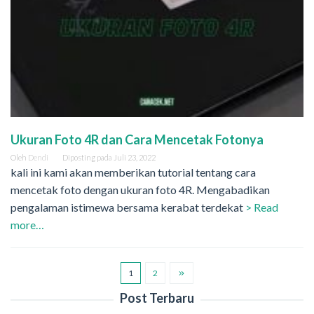
Ukuran Foto 4R dan Cara Mencetak Fotonya
Oleh
Dendi
Diposting pada
Juli 23, 2022
kali ini kami akan memberikan tutorial tentang cara
mencetak foto dengan ukuran foto 4R. Mengabadikan
pengalaman istimewa bersama kerabat terdekat
> Read
more…
1
2
Post Terbaru