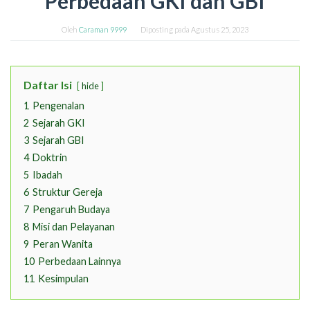
Perbedaan GKI dan GBI
Oleh
Caraman 9999
Diposting pada
Agustus 25, 2023
Daftar Isi
hide
1
Pengenalan
2
Sejarah GKI
3
Sejarah GBI
4
Doktrin
5
Ibadah
6
Struktur Gereja
7
Pengaruh Budaya
8
Misi dan Pelayanan
9
Peran Wanita
10
Perbedaan Lainnya
11
Kesimpulan