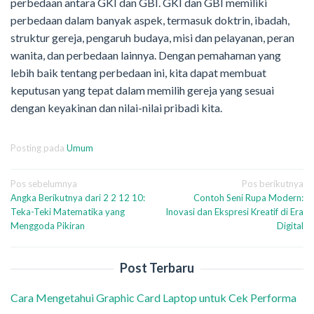
perbedaan antara GKI dan GBI. GKI dan GBI memiliki
perbedaan dalam banyak aspek, termasuk doktrin, ibadah,
struktur gereja, pengaruh budaya, misi dan pelayanan, peran
wanita, dan perbedaan lainnya. Dengan pemahaman yang
lebih baik tentang perbedaan ini, kita dapat membuat
keputusan yang tepat dalam memilih gereja yang sesuai
dengan keyakinan dan nilai-nilai pribadi kita.
Posting pada
Umum
Navigasi
Pos sebelumnya
Pos berikutnya
Angka Berikutnya dari 2 2 12 10:
Contoh Seni Rupa Modern:
pos
Teka-Teki Matematika yang
Inovasi dan Ekspresi Kreatif di Era
Menggoda Pikiran
Digital
Post Terbaru
Cara Mengetahui Graphic Card Laptop untuk Cek Performa