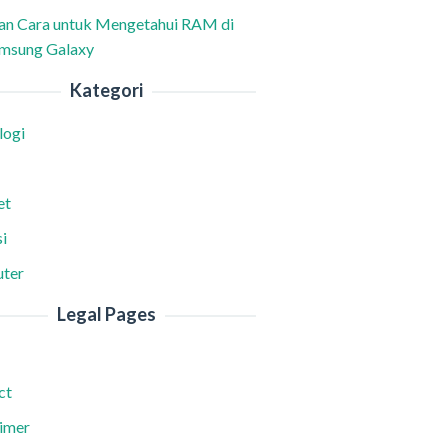
han Cara untuk Mengetahui RAM di
msung Galaxy
Kategori
logi
et
i
ter
Legal Pages
ct
aimer