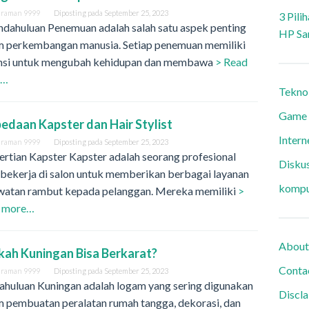
araman 9999
Diposting pada
September 25, 2023
3 Pili
ndahuluan Penemuan adalah salah satu aspek penting
HP Sa
m perkembangan manusia. Setiap penemuan memiliki
nsi untuk mengubah kehidupan dan membawa
> Read
e…
Tekno
Game
edaan Kapster dan Hair Stylist
Intern
araman 9999
Diposting pada
September 25, 2023
rtian Kapster Kapster adalah seorang profesional
Diskus
 bekerja di salon untuk memberikan berbagai layanan
kompu
watan rambut kepada pelanggan. Mereka memiliki
>
 more…
About
ah Kuningan Bisa Berkarat?
Conta
araman 9999
Diposting pada
September 25, 2023
ahuluan Kuningan adalah logam yang sering digunakan
Discl
m pembuatan peralatan rumah tangga, dekorasi, dan