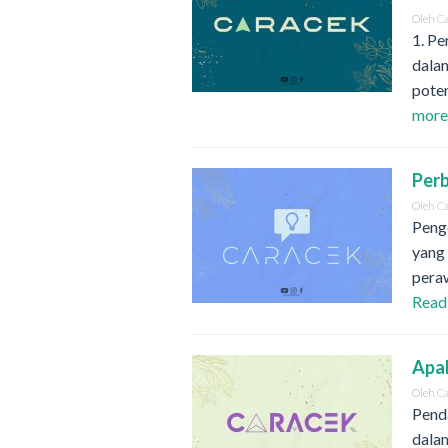
Oleh
C
1. Pe
dala
pote
mor
Perb
Oleh
C
Penge
yang
pera
Read
Apak
Oleh
C
Pend
dala