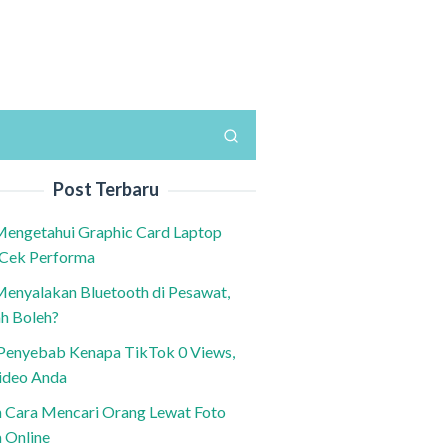
Post Terbaru
Mengetahui Graphic Card Laptop
 Cek Performa
Menyalakan Bluetooth di Pesawat,
h Boleh?
h Penyebab Kenapa TikTok 0 Views,
ideo Anda
n Cara Mencari Orang Lewat Foto
a Online