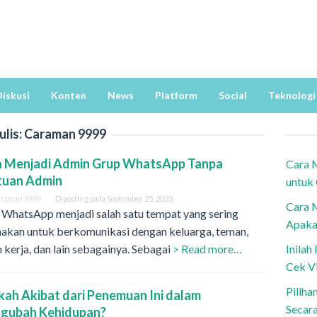
iskusi
Konten
News
Platform
Social
Teknologi
ulis:
Caraman 9999
a Menjadi Admin Grup WhatsApp Tanpa
Cara 
tuan Admin
untuk
araman 9999
Diposting pada
September 25, 2023
Cara 
 WhatsApp menjadi salah satu tempat yang sering
Apaka
nakan untuk berkomunikasi dengan keluarga, teman,
 kerja, dan lain sebagainya. Sebagai
> Read more…
Inila
Cek V
Piliha
ah Akibat dari Penemuan Ini dalam
Secar
gubah Kehidupan?