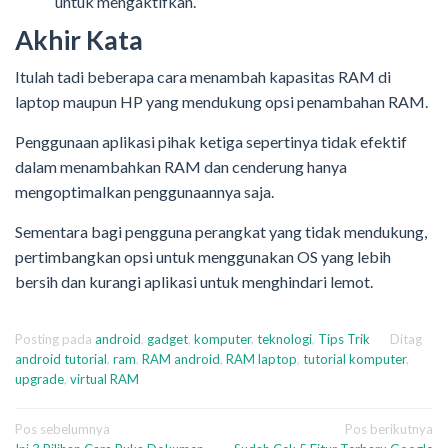
untuk mengaktifkan.
Akhir Kata
Itulah tadi beberapa cara menambah kapasitas RAM di
laptop maupun HP yang mendukung opsi penambahan RAM.
Penggunaan aplikasi pihak ketiga sepertinya tidak efektif
dalam menambahkan RAM dan cenderung hanya
mengoptimalkan penggunaannya saja.
Sementara bagi pengguna perangkat yang tidak mendukung,
pertimbangkan opsi untuk menggunakan OS yang lebih
bersih dan kurangi aplikasi untuk menghindari lemot.
Posting pada
android
,
gadget
,
komputer
,
teknologi
,
Tips Trik
Ditag
android tutorial
,
ram
,
RAM android
,
RAM laptop
,
tutorial komputer
,
upgrade
,
virtual RAM
Navigasi
Pos sebelumnya
Pos berikutnya