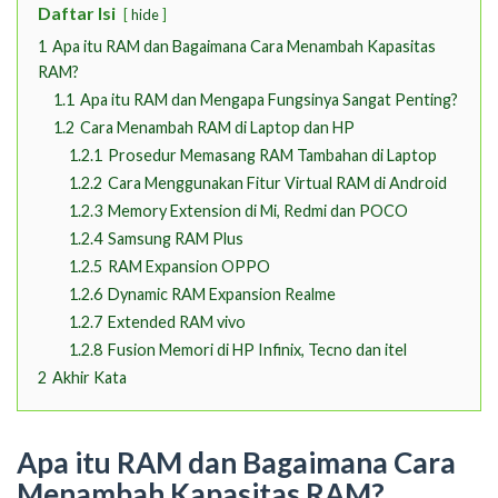
Daftar Isi
hide
1
Apa itu RAM dan Bagaimana Cara Menambah Kapasitas
RAM?
1.1
Apa itu RAM dan Mengapa Fungsinya Sangat Penting?
1.2
Cara Menambah RAM di Laptop dan HP
1.2.1
Prosedur Memasang RAM Tambahan di Laptop
1.2.2
Cara Menggunakan Fitur Virtual RAM di Android
1.2.3
Memory Extension di Mi, Redmi dan POCO
1.2.4
Samsung RAM Plus
1.2.5
RAM Expansion OPPO
1.2.6
Dynamic RAM Expansion Realme
1.2.7
Extended RAM vivo
1.2.8
Fusion Memori di HP Infinix, Tecno dan itel
2
Akhir Kata
Apa itu RAM dan Bagaimana Cara
Menambah Kapasitas RAM?