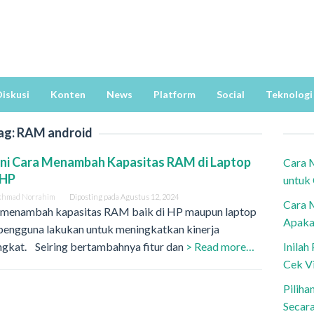
iskusi
Konten
News
Platform
Social
Teknologi
ag:
RAM android
ni Cara Menambah Kapasitas RAM di Laptop
Cara 
 HP
untuk
khmad Norrahim
Diposting pada
Agustus 12, 2024
Cara 
 menambah kapasitas RAM baik di HP maupun laptop
Apaka
 pengguna lakukan untuk meningkatkan kinerja
ngkat. Seiring bertambahnya fitur dan
> Read more…
Inila
Cek V
Piliha
Secar