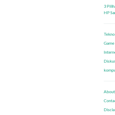
3 Pili
HP Sa
Tekno
Game
Intern
Diskus
kompu
About
Conta
Discl