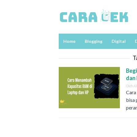
Loncat
ke
konten
Home
Blogging
Digital
D
T
Begi
dan
Oleh
A
Cara
bisa
pera