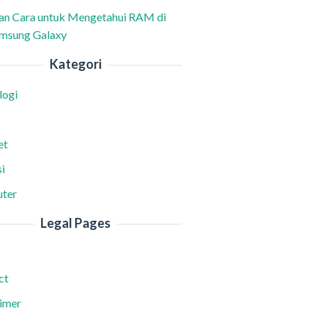
han Cara untuk Mengetahui RAM di
msung Galaxy
Kategori
logi
et
i
ter
Legal Pages
ct
aimer