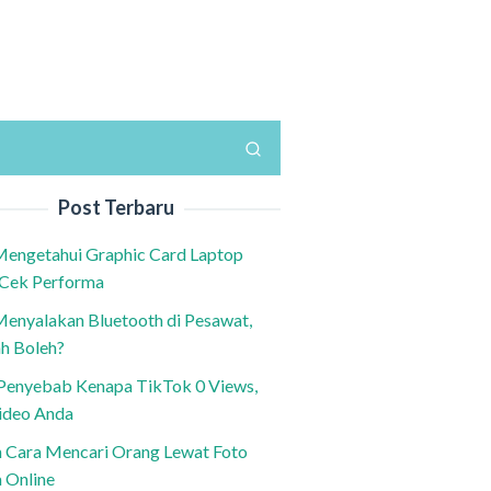
Post Terbaru
Mengetahui Graphic Card Laptop
 Cek Performa
Menyalakan Bluetooth di Pesawat,
h Boleh?
h Penyebab Kenapa TikTok 0 Views,
ideo Anda
n Cara Mencari Orang Lewat Foto
a Online