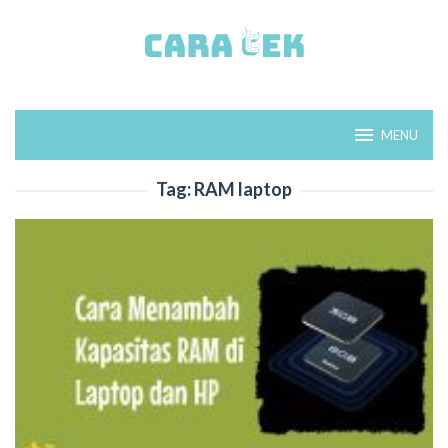
Loncat
ke
konten
MENU
Tag:
RAM laptop