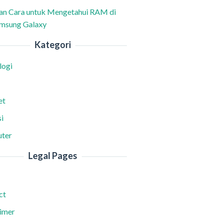
han Cara untuk Mengetahui RAM di
msung Galaxy
Kategori
logi
et
i
ter
Legal Pages
ct
aimer