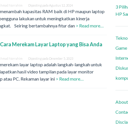
khmad Norrahim
Diposting pada
Agustus 12, 2024
3 Pili
 menambah kapasitas RAM baik di HP maupun laptop
HP Sa
 pengguna lakukan untuk meningkatkan kinerja
ngkat. Seiring bertambahnya fitur dan
> Read more…
Tekno
3 Cara Merekam Layar Laptop yang Bisa Anda
Game
h
Intern
khmad Norrahim
Diposting pada
Desember 5, 2023
 merekam layar laptop adalah langkah-langkah untuk
Diskus
patkan hasil video tampilan pada layar monitor
kompu
p atau PC. Rekaman layar ini
> Read more…
About
Conta
Discl