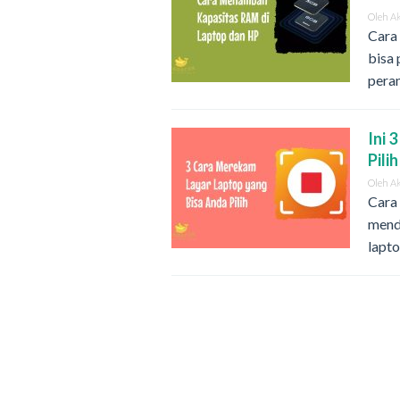
Oleh
A
Cara
bisa
pera
Ini 
Pili
Oleh
A
Cara
menda
lapto