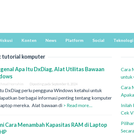
iskusi
Konten
News
Platform
Social
Teknologi
:
tutorial komputer
enal Apa Itu DxDiag, Alat Utilitas Bawaan
Cara 
ndows
untuk
khmad Norrahim
Diposting pada
September 8, 2024
Cara 
itu DxDiag perlu pengguna Windows ketahui untuk
Apaka
apatkan berbagai informasi penting tentang komputer
 laptop mereka. Alat bawaan di
> Read more…
Inila
Cek V
Piliha
ni Cara Menambah Kapasitas RAM di Laptop
Secar
 HP