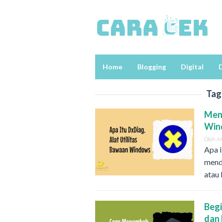
Loncat
ke
konten
Home
Blogging
Digital
D
Tag
Meng
Wi
Oleh
A
Apa 
mend
atau
Begi
dan