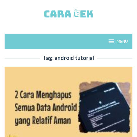
Loncat
ke
konten
MENU
Tag:
android tutorial