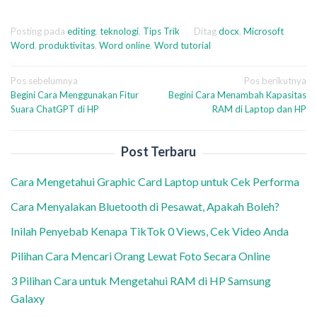
Posting pada
editing
,
teknologi
,
Tips Trik
Ditag
docx
,
Microsoft
Word
,
produktivitas
,
Word online
,
Word tutorial
Navigasi
Pos sebelumnya
Pos berikutnya
Begini Cara Menggunakan Fitur
Begini Cara Menambah Kapasitas
pos
Suara ChatGPT di HP
RAM di Laptop dan HP
Post Terbaru
Cara Mengetahui Graphic Card Laptop untuk Cek Performa
Cara Menyalakan Bluetooth di Pesawat, Apakah Boleh?
Inilah Penyebab Kenapa TikTok 0 Views, Cek Video Anda
Pilihan Cara Mencari Orang Lewat Foto Secara Online
3 Pilihan Cara untuk Mengetahui RAM di HP Samsung
Galaxy