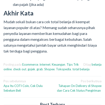
dan pajak (jika ada)
Akhir Kata
Mudah sekali bukan cara cek total belanja di keempat
layanan populer di atas? Memang sudah seharusnya pihak
penyedia layanan memberikan kemudahan bagi para
pengguna dalam mengakses berbagai kebutuhan. Salah
satunya mengetahui jumlah bayar untuk menghindari biaya
tak terduga bagi pengguna.
Posting pada
Ecommerce
,
internet
,
Keuangan
,
Tips Trik
Ditag
belanja
online
,
check out
,
gojek
,
grab
,
Shopee
,
Tokopedia
,
total belanja
Navigasi
Pos sebelumnya
Pos berikutnya
Apa Itu COTI Coin, Cek Dulu
Tahapan On Delivery di Shopee
pos
Sebelum Beli
dan Cara Cek Status Pengiriman
Post Terbaru