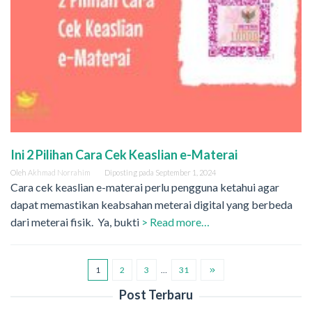
Ini 2 Pilihan Cara Cek Keaslian e-Materai
Oleh
Akhmad Norrahim
Diposting pada
September 1, 2024
Cara cek keaslian e-materai perlu pengguna ketahui agar
dapat memastikan keabsahan meterai digital yang berbeda
dari meterai fisik. Ya, bukti
> Read more…
1
2
3
…
31
Post Terbaru