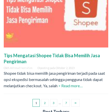
Tips Mengatasi Shopee Tidak Bisa Memilih Jasa
Pengiriman
Oleh
Akhmad Norrahim
Diposting pada
Oktober 2, 2023
Shopee tidak bisa memilih jasa pengiriman terjadi pada saat
opsi ekspedisi bermasalah sehingga pengguna tidak dapat
melanjutkan checkout. Ya, salah
> Read more…
1
2
3
…
7
Post Terbaru