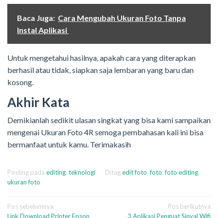
Baca Juga:
Cara Mengubah Ukuran Foto Tanpa
Instal Aplikasi
Untuk mengetahui hasilnya, apakah cara yang diterapkan
berhasil atau tidak, siapkan saja lembaran yang baru dan
kosong.
Akhir Kata
Demikianlah sedikit ulasan singkat yang bisa kami sampaikan
mengenai Ukuran Foto 4R semoga pembahasan kali ini bisa
bermanfaat untuk kamu. Terimakasih
Posting pada
editing
,
teknologi
Ditag
edit foto
,
foto
,
foto editing
,
ukuran foto
Navigasi
Pos sebelumnya
Pos berikutnya
Link Download Printer Epson
3 Aplikasi Penguat Sinyal Wifi