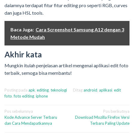
dalamnya terdapat fitur fitur editing pro seperti RGB, curves
dan juga HSL tools.
Baca Juga:
Cara Screenshot Samsung A12 dengan 3
Metode Mudah
Akhir kata
Mungkin itulah penjelasan artikel mengenai aplikasi edit foto
terbaik, semoga bisa membantu!
Posting pada
apk
,
editing
,
teknologi
Ditag
android
,
aplikasi
,
edit
foto
,
foto editing
,
iphone
Navigasi
Pos sebelumnya
Pos berikutnya
Kode Advance Server Terbaru
Download Mozilla Firefox Versi
pos
dan Cara Mendapatkannya
Terbaru Paling Update