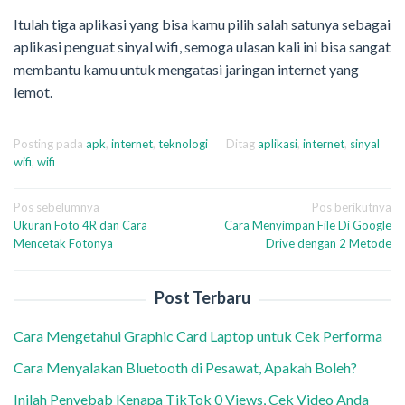
Itulah tiga aplikasi yang bisa kamu pilih salah satunya sebagai
aplikasi penguat sinyal wifi, semoga ulasan kali ini bisa sangat
membantu kamu untuk mengatasi jaringan internet yang
lemot.
Posting pada
apk
,
internet
,
teknologi
Ditag
aplikasi
,
internet
,
sinyal
wifi
,
wifi
Navigasi
Pos sebelumnya
Pos berikutnya
Ukuran Foto 4R dan Cara
Cara Menyimpan File Di Google
pos
Mencetak Fotonya
Drive dengan 2 Metode
Post Terbaru
Cara Mengetahui Graphic Card Laptop untuk Cek Performa
Cara Menyalakan Bluetooth di Pesawat, Apakah Boleh?
Inilah Penyebab Kenapa TikTok 0 Views, Cek Video Anda