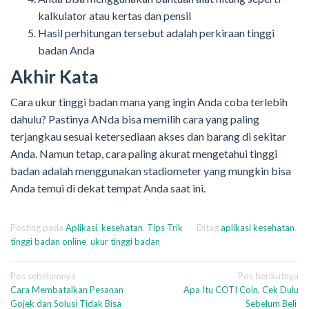
kalkulator atau kertas dan pensil
Hasil perhitungan tersebut adalah perkiraan tinggi
badan Anda
Akhir Kata
Cara ukur tinggi badan mana yang ingin Anda coba terlebih
dahulu? Pastinya ANda bisa memilih cara yang paling
terjangkau sesuai ketersediaan akses dan barang di sekitar
Anda. Namun tetap, cara paling akurat mengetahui tinggi
badan adalah menggunakan stadiometer yang mungkin bisa
Anda temui di dekat tempat Anda saat ini.
Posting pada
Aplikasi
,
kesehatan
,
Tips Trik
Ditag
aplikasi kesehatan
,
tinggi badan online
,
ukur tinggi badan
Navigasi
Pos sebelumnya
Pos berikutnya
Cara Membatalkan Pesanan
Apa Itu COTI Coin, Cek Dulu
pos
Gojek dan Solusi Tidak Bisa
Sebelum Beli