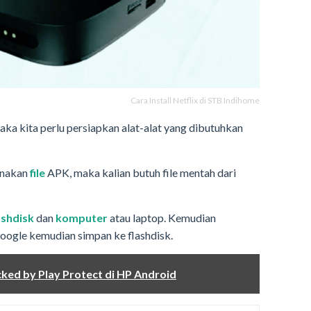
Cara Install Netflix di STB Indihome
maka kita perlu persiapkan alat-alat yang dibutuhkan
unakan
file
APK, maka kalian butuh file mentah dari
ashdisk
dan
komputer
atau laptop. Kemudian
oogle kemudian simpan ke flashdisk.
ked by Play Protect di HP Android