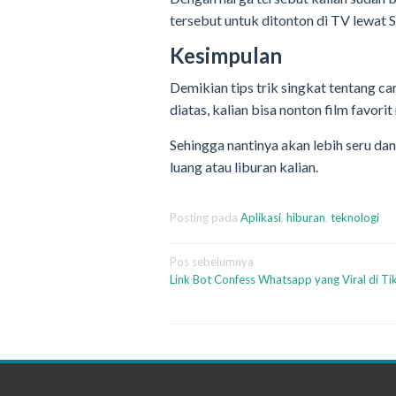
tersebut untuk ditonton di TV lewat
Kesimpulan
Demikian tips trik singkat tentang car
diatas, kalian bisa nonton film favori
Sehingga nantinya akan lebih seru d
luang atau liburan kalian.
Posting pada
Aplikasi
,
hiburan
,
teknologi
Navigasi
Pos sebelumnya
Link Bot Confess Whatsapp yang Viral di T
pos