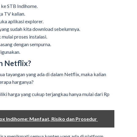
k ke STB Indihome.
a TV kalian.
a aplikasi explorer.
 yang sudah kita download sebelumnya.
k mulai proses instalasi.
pasang dengan sempurna.
digunakan.
 Netflix?
a tayangan yang ada di dalam Netflix, maka kalian
Berapa harganya?
liki harga yang cukup terjangkau hanya mulai dari Rp
ox Indihome: Manfaat, Risiko dan Prosedur
bisa menikmati semua konten yang ada di platform