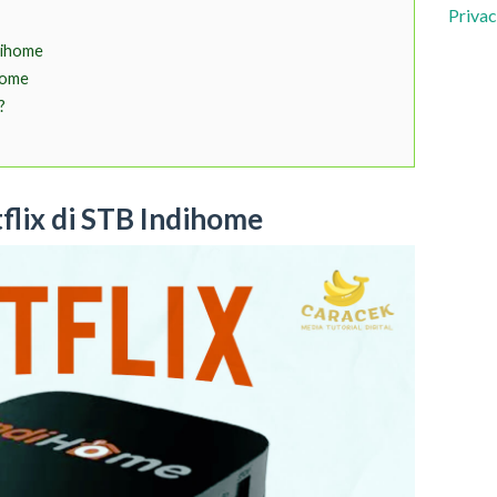
Privac
ndihome
ihome
?
tflix di STB Indihome