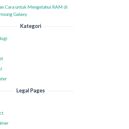
han Cara untuk Mengetahui RAM di
msung Galaxy
Kategori
logi
et
i
ter
Legal Pages
ct
aimer