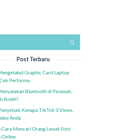
Post Terbaru
Mengetahui Graphic Card Laptop
 Cek Performa
Menyalakan Bluetooth di Pesawat,
h Boleh?
h Penyebab Kenapa TikTok 0 Views,
ideo Anda
n Cara Mencari Orang Lewat Foto
a Online