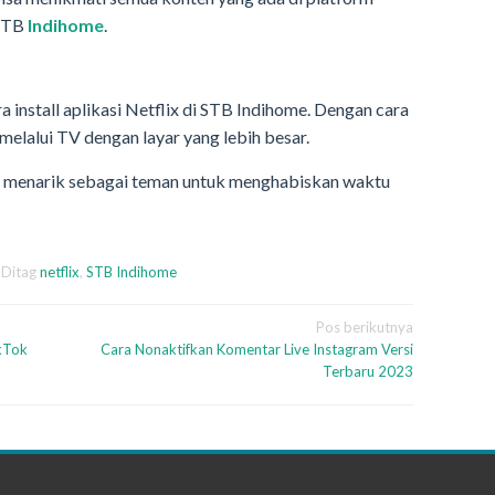
 STB
Indihome
.
a install aplikasi Netflix di STB Indihome. Dengan cara
t melalui TV dengan layar yang lebih besar.
an menarik sebagai teman untuk menghabiskan waktu
Ditag
netflix
,
STB Indihome
Pos berikutnya
ikTok
Cara Nonaktifkan Komentar Live Instagram Versi
Terbaru 2023