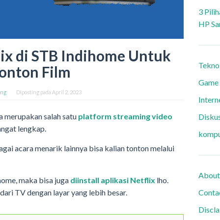
3 Pili
HP Sa
flix di STB Indihome Untuk
Tekno
onton Film
Game
ang
Diposting pada
April 2, 2023
Intern
ia merupakan salah satu
platform streaming video
Diskus
angat lengkap.
kompu
agai acara menarik lainnya bisa kalian tonton melalui
About
home, maka bisa juga
diinstall aplikasi Netflix
lho.
Conta
dari TV dengan layar yang lebih besar.
Discl