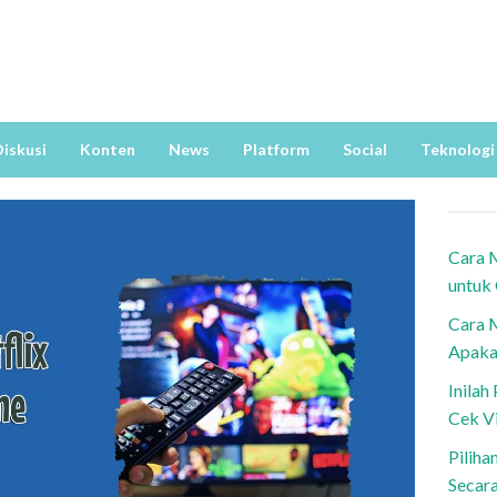
iskusi
Konten
News
Platform
Social
Teknologi
Cara 
untuk
Cara 
Apaka
Inila
Cek V
Piliha
Secar