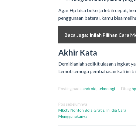
Agar Hp bisa bekerja lebih cepat, hen
penggunaan baterai, kamu bisa meliha
Baca Juga:
Inilah Pilihan Cara
Akhir Kata
Demikianlah sedikit ulasan singkat 
Lemot semoga pembahasan kali ini b
Posting pada
android
,
teknologi
Ditag
hp
Navigasi
Pos sebelumnya
Mkctv Nonton Bola Gratis, Ini dia Cara
pos
Menggunakanya