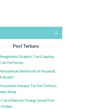
Post Terbaru
Mengetahui Graphic Card Laptop
 Cek Performa
Menyalakan Bluetooth di Pesawat,
h Boleh?
h Penyebab Kenapa TikTok 0 Views,
ideo Anda
n Cara Mencari Orang Lewat Foto
a Online