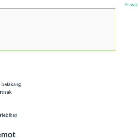
Privac
ar belakang
 rusak
rlebihan
emot