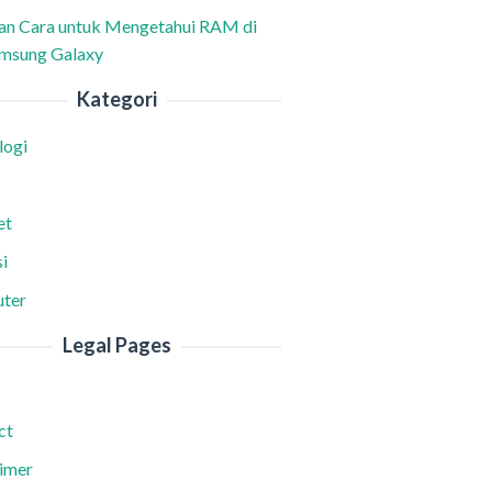
han Cara untuk Mengetahui RAM di
msung Galaxy
Kategori
logi
et
i
ter
Legal Pages
ct
aimer