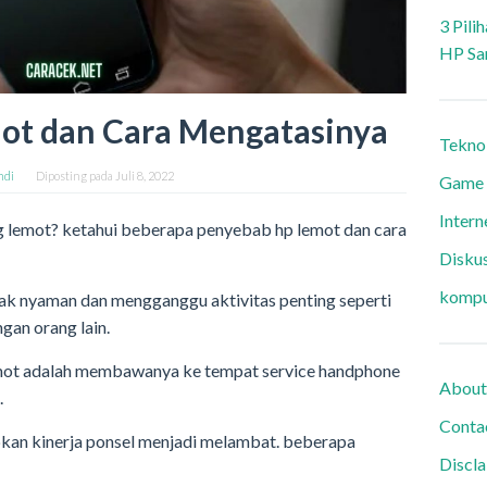
3 Pili
HP Sa
ot dan Cara Mengatasinya
Tekno
ndi
Diposting pada
Juli 8, 2022
Game
Intern
 lemot? ketahui beberapa penyebab hp lemot dan cara
Diskus
kompu
dak nyaman dan mengganggu aktivitas penting seperti
gan orang lain.
lemot adalah membawanya ke tempat service handphone
About
.
Conta
an kinerja ponsel menjadi melambat. beberapa
Discl