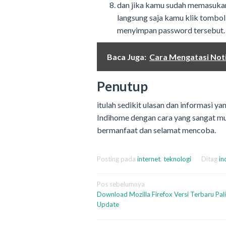
dan jika kamu sudah memasukan
langsung saja kamu klik tombol
menyimpan password tersebut.
Baca Juga:
Cara Mengatasi Notif
Penutup
itulah sedikit ulasan dan informasi 
Indihome dengan cara yang sangat mu
bermanfaat dan selamat mencoba.
Posting pada
internet
,
teknologi
Ditag
in
Navigasi
Pos sebelumnya
Download Mozilla Firefox Versi Terbaru Pal
pos
Update