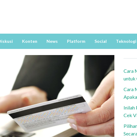
iskusi
Konten
News
Platform
Social
Teknologi
Cara 
untuk
Cara 
Apaka
Inila
Cek V
Piliha
Secar