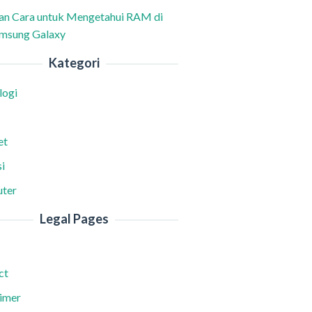
han Cara untuk Mengetahui RAM di
msung Galaxy
Kategori
logi
et
i
ter
Legal Pages
ct
aimer