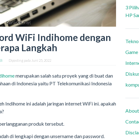
3 Pili
HP Sa
ord WiFi Indihome dengan
Tekno
rapa Langkah
Game
di
Diposting pada
Juni 25, 2022
Intern
Diskus
dihome
merupakan salah satu proyek yang di buat dan
haan di Indonesia yaitu PT Telekomunikasi Indonesia
kompu
eh Indihome ini adalah jaringan internet WiFi ini. apakah
About
a?
Conta
berlangganan produk tersebut.
Discl
sudah di lengkapi dengan unsername dan password.