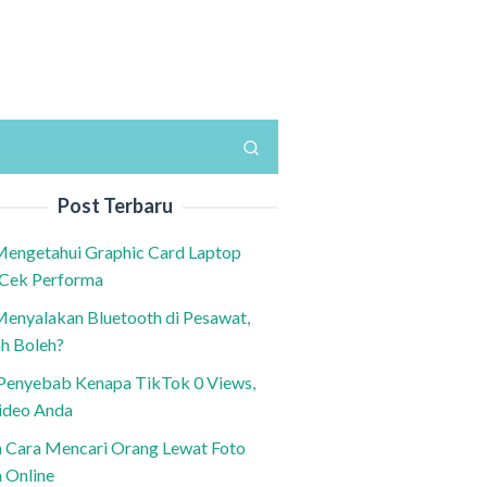
Post Terbaru
Mengetahui Graphic Card Laptop
 Cek Performa
Menyalakan Bluetooth di Pesawat,
h Boleh?
h Penyebab Kenapa TikTok 0 Views,
ideo Anda
n Cara Mencari Orang Lewat Foto
a Online