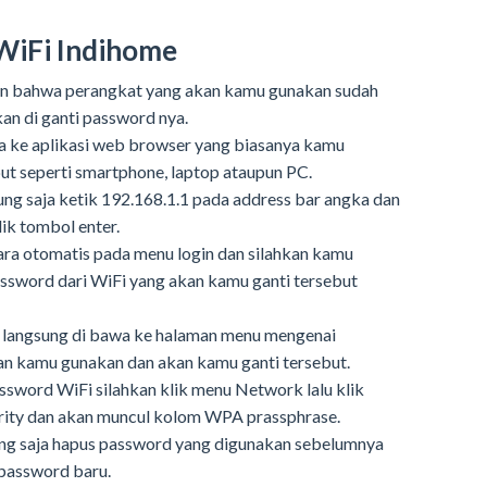
WiFi Indihome
an bahwa perangkat yang akan kamu gunakan sudah
an di ganti password nya.
ja ke aplikasi web browser yang biasanya kamu
t seperti smartphone, laptop ataupun PC.
sung saja ketik 192.168.1.1 pada address bar angka dan
ik tombol enter.
ra otomatis pada menu login dan silahkan kamu
ssword dari WiFi yang akan kamu ganti tersebut
 langsung di bawa ke halaman menu mengenai
n kamu gunakan dan akan kamu ganti tersebut.
ssword WiFi silahkan klik menu Network lalu klik
rity dan akan muncul kolom WPA prassphrase.
ng saja hapus password yang digunakan sebelumnya
 password baru.