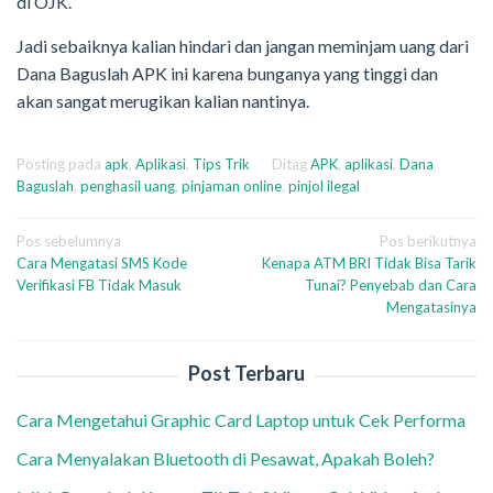
di OJK.
Jadi sebaiknya kalian hindari dan jangan meminjam uang dari
Dana Baguslah APK ini karena bunganya yang tinggi dan
akan sangat merugikan kalian nantinya.
Posting pada
apk
,
Aplikasi
,
Tips Trik
Ditag
APK
,
aplikasi
,
Dana
Baguslah
,
penghasil uang
,
pinjaman online
,
pinjol ilegal
Navigasi
Pos sebelumnya
Pos berikutnya
Cara Mengatasi SMS Kode
Kenapa ATM BRI Tidak Bisa Tarik
pos
Verifikasi FB Tidak Masuk
Tunai? Penyebab dan Cara
Mengatasinya
Post Terbaru
Cara Mengetahui Graphic Card Laptop untuk Cek Performa
Cara Menyalakan Bluetooth di Pesawat, Apakah Boleh?