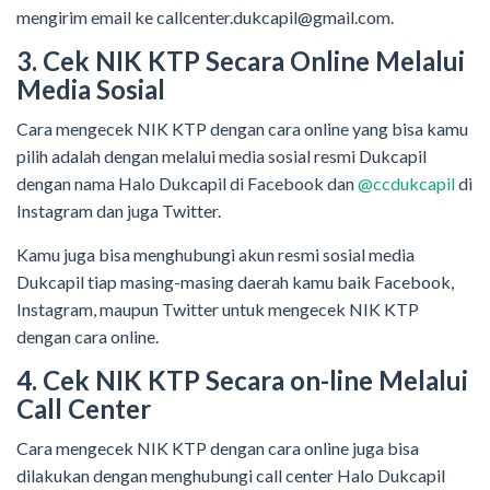
mengirim email ke
callcenter.dukcapil@gmail.com
.
3. Cek NIK KTP Secara Online Melalui
Media Sosial
Cara mengecek NIK KTP dengan cara online yang bisa kamu
pilih adalah dengan melalui media sosial resmi Dukcapil
dengan nama Halo Dukcapil di Facebook dan
@ccdukcapil
di
Instagram dan juga Twitter.
Kamu juga bisa menghubungi akun resmi sosial media
Dukcapil tiap masing-masing daerah kamu baik Facebook,
Instagram, maupun Twitter untuk mengecek NIK KTP
dengan cara online.
4. Cek NIK KTP Secara on-line Melalui
Call Center
Cara mengecek NIK KTP dengan cara online juga bisa
dilakukan dengan menghubungi call center Halo Dukcapil