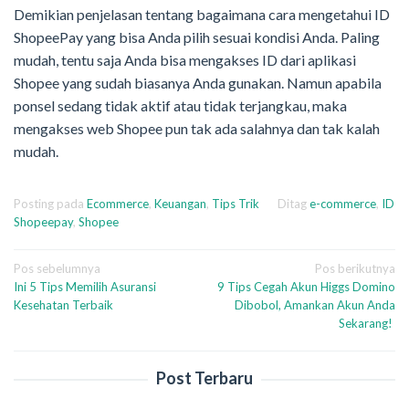
Demikian penjelasan tentang bagaimana cara mengetahui ID
ShopeePay yang bisa Anda pilih sesuai kondisi Anda. Paling
mudah, tentu saja Anda bisa mengakses ID dari aplikasi
Shopee yang sudah biasanya Anda gunakan. Namun apabila
ponsel sedang tidak aktif atau tidak terjangkau, maka
mengakses web Shopee pun tak ada salahnya dan tak kalah
mudah.
Posting pada
Ecommerce
,
Keuangan
,
Tips Trik
Ditag
e-commerce
,
ID
Shopeepay
,
Shopee
Navigasi
Pos sebelumnya
Pos berikutnya
Ini 5 Tips Memilih Asuransi
9 Tips Cegah Akun Higgs Domino
pos
Kesehatan Terbaik
Dibobol, Amankan Akun Anda
Sekarang!
Post Terbaru