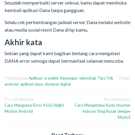
Sesudah memperbaiki server selesai, kamu dapat membuka
kembali aplikasi Dana tanpa gangguan.
Selalu cek perkembangan jadwal server Dana melalui website
atau media sosial resmi Dana di hp kamu.
Akhir kata
Sekian yang dapat kami bagikan tentang cara mengatasi
DANA error semoga dapat bermanfaat selamat mencoba.
Posting pada
Aplikasi
,
e-wallet
,
Keuangan
,
teknologi
,
Tips Trik
Ditag
android
,
aplikasi dana
,
dompet digital
Navigasi
Pos sebelumnya
Pos berikutnya
Cara Mengatasi Error 4102 Alight
Cara Mengetahui Kode Voucher
pos
Motion Android
Indosat Yang Rusak dengan
MyIm3