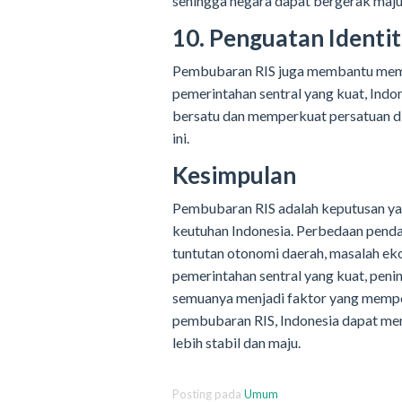
sehingga negara dapat bergerak maju 
10. Penguatan Identit
Pembubaran RIS juga membantu mempe
pemerintahan sentral yang kuat, Ind
bersatu dan memperkuat persatuan di
ini.
Kesimpulan
Pembubaran RIS adalah keputusan yan
keutuhan Indonesia. Perbedaan pendap
tuntutan otonomi daerah, masalah eko
pemerintahan sentral yang kuat, penin
semuanya menjadi faktor yang memp
pembubaran RIS, Indonesia dapat m
lebih stabil dan maju.
Posting pada
Umum