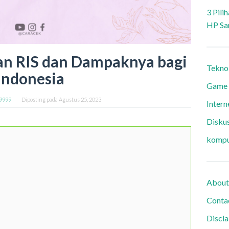
3 Pili
HP Sa
n RIS dan Dampaknya bagi
Tekno
Indonesia
Game
9999
Diposting pada
Agustus 25, 2023
Intern
Diskus
kompu
About
Conta
Discl