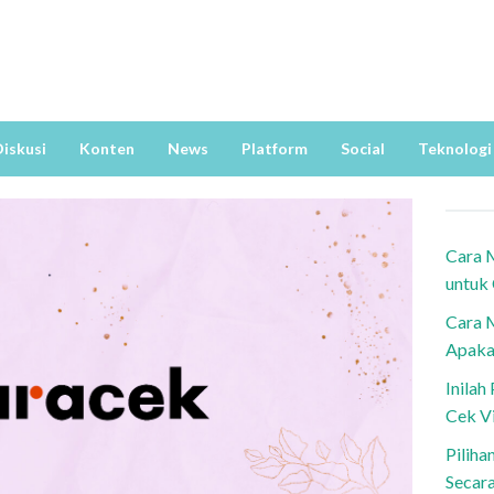
iskusi
Konten
News
Platform
Social
Teknologi
Cara 
untuk
Cara 
Apaka
Inila
Cek V
Piliha
Secar