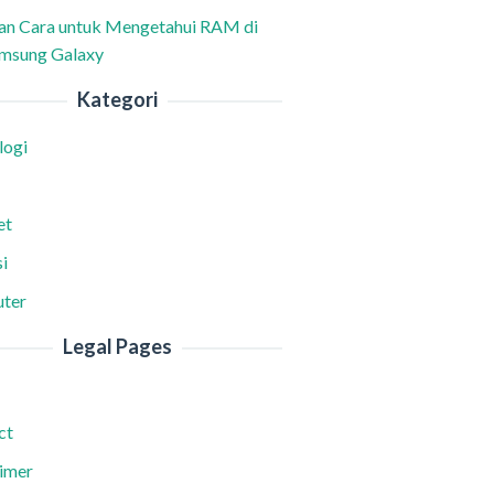
han Cara untuk Mengetahui RAM di
msung Galaxy
Kategori
logi
et
i
ter
Legal Pages
ct
aimer