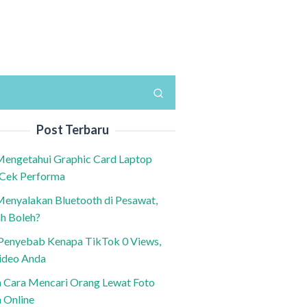
Post Terbaru
Mengetahui Graphic Card Laptop
 Cek Performa
Menyalakan Bluetooth di Pesawat,
h Boleh?
h Penyebab Kenapa TikTok 0 Views,
ideo Anda
n Cara Mencari Orang Lewat Foto
a Online