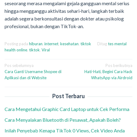
seseorang merasa mengalami gejala gangguan mental serius
hingga mengganggu aktivitas sehari-hari, langkah terbaik
adalah segera berkonsultasi dengan dokter atau psikolog
profesional, bukan dengan TikTok-an.
Posting pada
hiburan
,
internet
,
kesehatan
,
tiktok
Ditag
tes mental
health online
,
tiktok
,
Viral
Navigasi
Pos sebelumnya
Pos berikutnya
Cara Ganti Username Shopee di
Hati-Hati, Begini Cara Hack
pos
Aplikasi dan di Website
WhatsApp via Airdroid
Post Terbaru
Cara Mengetahui Graphic Card Laptop untuk Cek Performa
Cara Menyalakan Bluetooth di Pesawat, Apakah Boleh?
Inilah Penyebab Kenapa TikTok 0 Views, Cek Video Anda