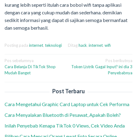
kurang lebih seperti itulah cara bobol wifi tanpa aplikasi
dengan cara yang cukup mudah dan sederhana. demikian
sedikit informasi yang dapat di sajikan semoga bermanfaat
dan semoga berhasil.
Posting pada
internet
,
teknologi
Ditag
hack
,
internet
,
wifi
Navigasi
Pos sebelumnya
Pos berikutnya
Cara Belanja Di TikTok Shop
Token Listrik Gagal Input? ini dia 3
pos
Mudah Banget
Penyebabnya
Post Terbaru
Cara Mengetahui Graphic Card Laptop untuk Cek Performa
Cara Menyalakan Bluetooth di Pesawat, Apakah Boleh?
Inilah Penyebab Kenapa TikTok 0 Views, Cek Video Anda
Pilihan Cara Mencari Orang Lewat Foto Secara Online