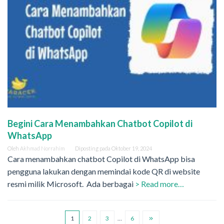
Begini Cara Menambahkan Chatbot Copilot di
WhatsApp
Oleh
Akhmad Norrahim
Diposting pada
Oktober 19, 2024
Cara menambahkan chatbot Copilot di WhatsApp bisa
pengguna lakukan dengan memindai kode QR di website
resmi milik Microsoft. Ada berbagai
> Read more…
1
2
3
…
6