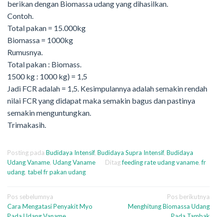
berikan dengan Biomassa udang yang dihasilkan.
Contoh.
Total pakan = 15.000kg
Biomassa = 1000kg
Rumusnya.
Total pakan : Biomass.
1500 kg : 1000 kg) = 1,5
Jadi FCR adalah = 1,5. Kesimpulannya adalah semakin rendah
nilai FCR yang didapat maka semakin bagus dan pastinya
semakin menguntungkan.
Trimakasih.
Posting pada
Budidaya Intensif
,
Budidaya Supra Intensif
,
Budidaya
Udang Vaname
,
Udang Vaname
Ditag
feeding rate udang vaname
,
fr
udang
,
tabel fr pakan udang
Navigasi
Pos sebelumnya
Pos berikutnya
Cara Mengatasi Penyakit Myo
Menghitung Biomassa Udang
pos
Pada Udang Vaname
Pada Tambak