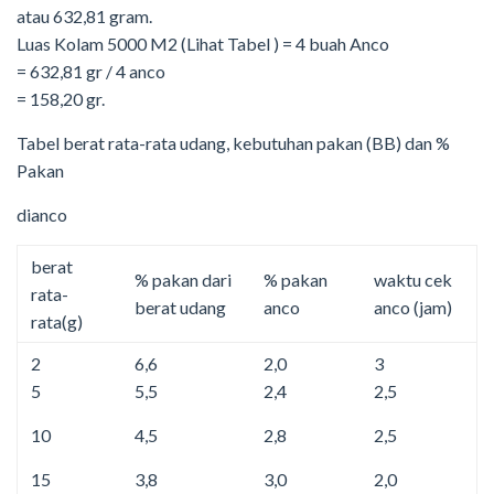
atau 632,81 gram.
Luas Kolam 5000 M2 (Lihat Tabel ) = 4 buah Anco
= 632,81 gr / 4 anco
= 158,20 gr.
Tabel berat rata-rata udang, kebutuhan pakan (BB) dan %
Pakan
dianco
berat
% pakan dari
% pakan
waktu cek
rata-
berat udang
anco
anco (jam)
rata(g)
2
6,6
2,0
3
5
5,5
2,4
2,5
10
4,5
2,8
2,5
15
3,8
3,0
2,0