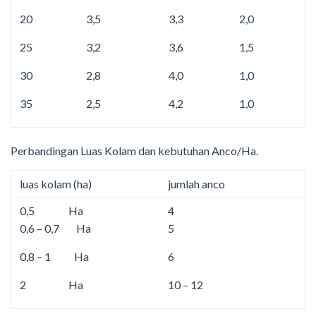
20
3,5
3,3
2,0
25
3,2
3,6
1,5
30
2,8
4,0
1,0
35
2,5
4,2
1,0
Perbandingan Luas Kolam dan kebutuhan Anco/Ha.
luas kolam (ha)
jumlah anco
0,5 Ha
4
0,6 – 0,7 Ha
5
0,8 – 1 Ha
6
2 Ha
10 – 12