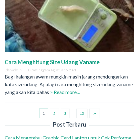
Cara Menghitung Size Udang Vaname
Oleh
admin
Diposting pada
Agustus 15, 2021
Bagi kalangan awam mungkin masih jarang mendengarkan
kata size udang. Apalagi cara menghitung size udang vaname
yang akan kita bahas
> Read more…
1
2
3
…
13
Post Terbaru
Cara Mengetahui Graphic Card Laptop untuk Cek Performa