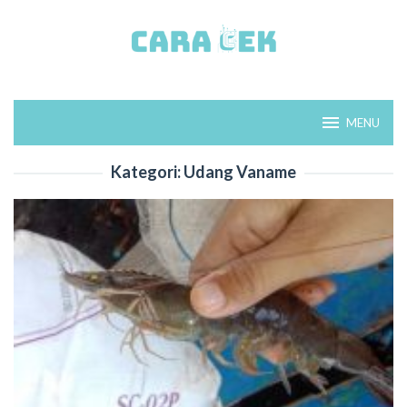
Loncat
ke
konten
MENU
Kategori:
Udang Vaname