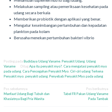
Menambah suplemen nutrisi bagi udang.
Melakukan sampling atau pemeriksaan kesehatan pada
udang secara berkala
Memberikan probiotik dengan aplikasi yang benar.
Mengatur keseimbangan pertumbuhan dan kepadatan
plankton pada kolam
Berusaha menekan pertumbuhan bakteri vibrio
Posting pada
Budidaya Udang Vaname
,
Penyakit Udang
,
Udang
Vaname
Ditag
Apa itu penyakit myo?
,
Cara mengatasi penyakit myo
pada udang
,
Cara Pencegahan Penyakit Myo
,
Ciri-ciri udang Terkena
Penyakit myo
,
penyakit udang
,
Penyebab Penyakit Myo pada udang
Navigasi
Pos sebelumnya
Pos berikutnya
Manfaat Udang Bagi Tubuh dan
Tabel FR Pakan Udang Vaname
pos
Khasiatnya Bagi Pria Wanita
Pada Tambak