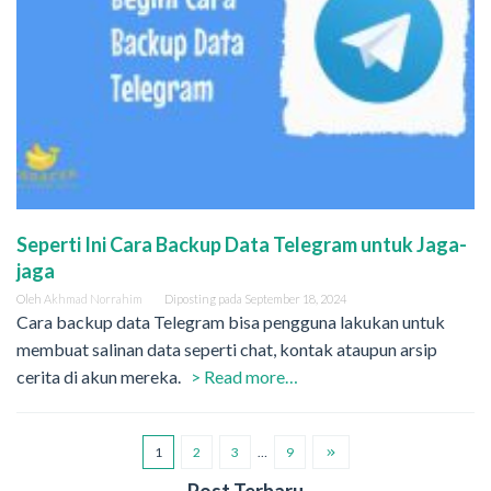
Seperti Ini Cara Backup Data Telegram untuk Jaga-
jaga
Oleh
Akhmad Norrahim
Diposting pada
September 18, 2024
Cara backup data Telegram bisa pengguna lakukan untuk
membuat salinan data seperti chat, kontak ataupun arsip
cerita di akun mereka.
> Read more…
1
2
3
…
9