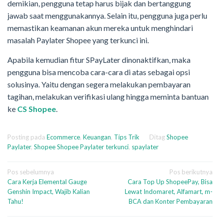
demikian, pengguna tetap harus bijak dan bertanggung
jawab saat menggunakannya. Selain itu, pengguna juga perlu
memastikan keamanan akun mereka untuk menghindari
masalah Paylater Shopee yang terkunci ini.
Apabila kemudian fitur SPayLater dinonaktifkan, maka
pengguna bisa mencoba cara-cara di atas sebagai opsi
solusinya. Yaitu dengan segera melakukan pembayaran
tagihan, melakukan verifikasi ulang hingga meminta bantuan
ke
CS Shopee
.
Posting pada
Ecommerce
,
Keuangan
,
Tips Trik
Ditag
Shopee
Paylater
,
Shopee Shopee Paylater terkunci
,
spaylater
Navigasi
Pos sebelumnya
Pos berikutnya
Cara Kerja Elemental Gauge
Cara Top Up ShopeePay, Bisa
pos
Genshin Impact, Wajib Kalian
Lewat Indomaret, Alfamart, m-
Tahu!
BCA dan Konter Pembayaran