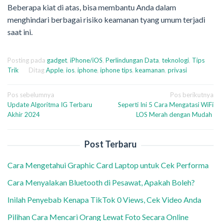
Beberapa kiat di atas, bisa membantu Anda dalam
menghindari berbagai risiko keamanan tyang umum terjadi
saat ini.
Posting pada
gadget
,
iPhone/iOS
,
Perlindungan Data
,
teknologi
,
Tips
Trik
Ditag
Apple
,
ios
,
iphone
,
iphone tips
,
keamanan
,
privasi
Navigasi
Pos sebelumnya
Pos berikutnya
Update Algoritma IG Terbaru
Seperti Ini 5 Cara Mengatasi WiFi
pos
Akhir 2024
LOS Merah dengan Mudah
Post Terbaru
Cara Mengetahui Graphic Card Laptop untuk Cek Performa
Cara Menyalakan Bluetooth di Pesawat, Apakah Boleh?
Inilah Penyebab Kenapa TikTok 0 Views, Cek Video Anda
Pilihan Cara Mencari Orang Lewat Foto Secara Online