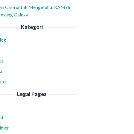
han Cara untuk Mengetahui RAM di
msung Galaxy
Kategori
logi
et
i
ter
Legal Pages
ct
aimer