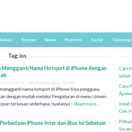
iskusi
Konten
News
Platform
Social
Teknologi
Tag:
ios
a Mengganti Nama Hotspot di iPhone dengan
Cara 
dah
untuk
khmad Norrahim
Diposting pada
Oktober 31, 2024
Cara 
 mengganti nama hotspot di iPhone bisa pengguna
Apaka
kan dengan mudah melalui Pengaturan di menu Umum.
ipun terkesan sederhana, nyatanya
> Read more…
Inila
Cek V
Piliha
Perbedaan iPhone Inter dan iBox Ini Sebelum
Secar