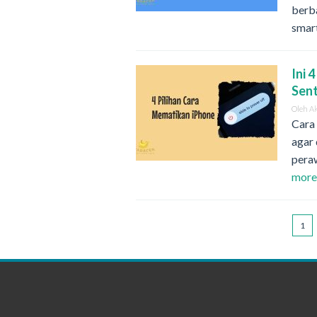
berb
smar
Ini 
Sen
Oleh
A
Cara
agar
pera
mor
1