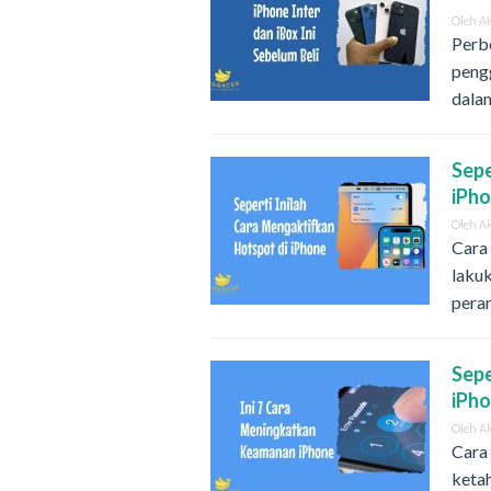
Oleh
A
Perbe
peng
dala
Sepe
iPh
Oleh
A
Cara
lakuk
pera
Sepe
iPh
Oleh
A
Cara
keta