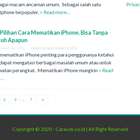
agai macam ancaman umum. Sebagai salah satu
Privac
tphone terpopuler,
> Read more…
4 Pilihan Cara Mematikan iPhone, Bisa Tanpa
tuh Apapun
khmad Norrahim
Diposting pada
Oktober 6, 2024
 mematikan iPhone penting para penggunanya ketahui
 dapat mengatasi berbagai masalah umum atau untuk
watan perangkat. Mematikan iPhone mungkin
> Read
e…
2
3
…
7
Copyright © 2020 - Caracek.co.id | All Right Reserved