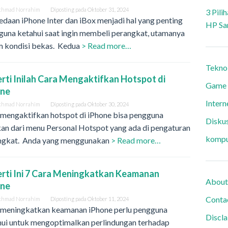
khmad Norrahim
Diposting pada
Oktober 31, 2024
3 Pili
daan iPhone Inter dan iBox menjadi hal yang penting
HP Sa
guna ketahui saat ingin membeli perangkat, utamanya
m kondisi bekas. Kedua
> Read more…
Tekno
rti Inilah Cara Mengaktifkan Hotspot di
Game
one
Intern
khmad Norrahim
Diposting pada
Oktober 30, 2024
 mengaktifkan hotspot di iPhone bisa pengguna
Diskus
an dari menu Personal Hotspot yang ada di pengaturan
kompu
ngkat. Anda yang menggunakan
> Read more…
rti Ini 7 Cara Meningkatkan Keamanan
About
one
Conta
khmad Norrahim
Diposting pada
Oktober 11, 2024
 meningkatkan keamanan iPhone perlu pengguna
Discl
hui untuk mengoptimalkan perlindungan terhadap