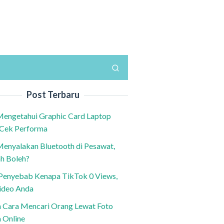
Post Terbaru
Mengetahui Graphic Card Laptop
 Cek Performa
Menyalakan Bluetooth di Pesawat,
h Boleh?
h Penyebab Kenapa TikTok 0 Views,
ideo Anda
n Cara Mencari Orang Lewat Foto
a Online