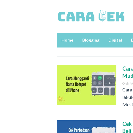
Loncat
ke
konten
Home
Blogging
Digital
D
Car
Mu
Oleh
A
Cara
laku
Mesk
Cek 
Beli