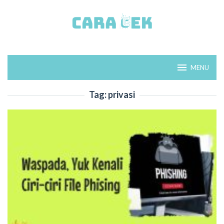
Loncat
ke
konten
MENU
Tag:
privasi