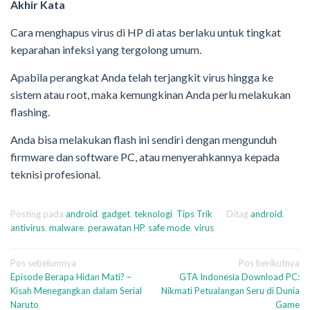
Akhir Kata
Cara menghapus virus di HP di atas berlaku untuk tingkat
keparahan infeksi yang tergolong umum.
Apabila perangkat Anda telah terjangkit virus hingga ke
sistem atau root, maka kemungkinan Anda perlu melakukan
flashing.
Anda bisa melakukan flash ini sendiri dengan mengunduh
firmware dan software PC, atau menyerahkannya kepada
teknisi profesional.
Posting pada
android
,
gadget
,
teknologi
,
Tips Trik
Ditag
android
,
antivirus
,
malware
,
perawatan HP
,
safe mode
,
virus
Navigasi
Pos sebelumnya
Pos berikutnya
Episode Berapa Hidan Mati? –
GTA Indonesia Download PC:
pos
Kisah Menegangkan dalam Serial
Nikmati Petualangan Seru di Dunia
Naruto
Game