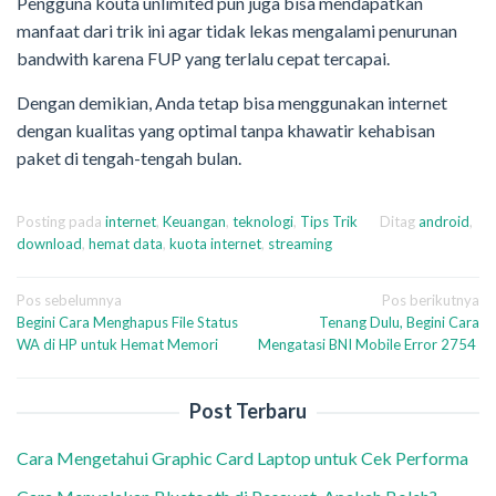
Pengguna kouta unlimited pun juga bisa mendapatkan
manfaat dari trik ini agar tidak lekas mengalami penurunan
bandwith karena FUP yang terlalu cepat tercapai.
Dengan demikian, Anda tetap bisa menggunakan internet
dengan kualitas yang optimal tanpa khawatir kehabisan
paket di tengah-tengah bulan.
Posting pada
internet
,
Keuangan
,
teknologi
,
Tips Trik
Ditag
android
,
download
,
hemat data
,
kuota internet
,
streaming
Navigasi
Pos sebelumnya
Pos berikutnya
Begini Cara Menghapus File Status
Tenang Dulu, Begini Cara
pos
WA di HP untuk Hemat Memori
Mengatasi BNI Mobile Error 2754
Post Terbaru
Cara Mengetahui Graphic Card Laptop untuk Cek Performa